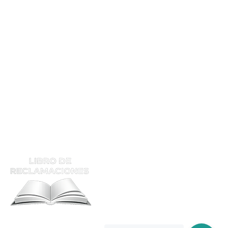
Mec. Soldador En Planta
Mec. Soldador IND
Tec. Soldador Hom
Calificación
Supervisor De Soldadura
ATENCIÓN Y RECLAMOS