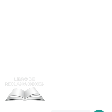
Mec. Soldador En Planta
Mec. Soldador IND
Tec. Soldador Hom
Calificación
Supervisor De Soldadura
ATENCIÓN Y RECLAMOS